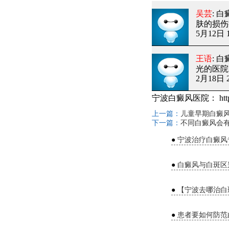
吴芸
: 
肤的损伤
5月12日 1
王语
: 
光的医院
2月18日 2
宁波白癜风医院：
htt
上一篇：
儿童早期白癜
下一篇：
不同白癜风会
●
宁波治疗白癜风
●
白癜风与白斑区
●
【宁波去哪治白
●
患者要如何防范