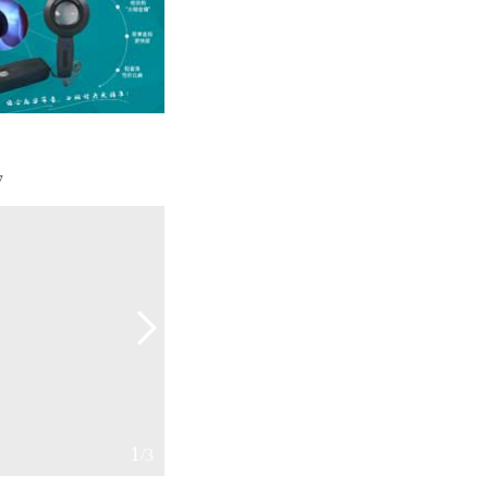
7
2
/3