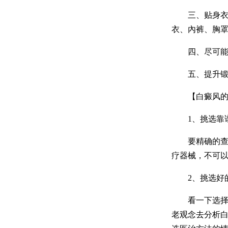
三、贴身衣服
衣、內裤、胸
四、尽可能找
五、提升锻炼
【白癜风的医
1、挑选靠谱
要精确的查验
疗器械，不可
2、挑选好的
看一下选择的
老观念去分析