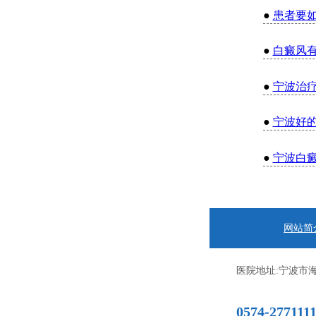
●
患者要
●
白癜风
●
宁波治
●
宁波好
●
宁波白
网站简
医院地址:宁波市海
0574-277111