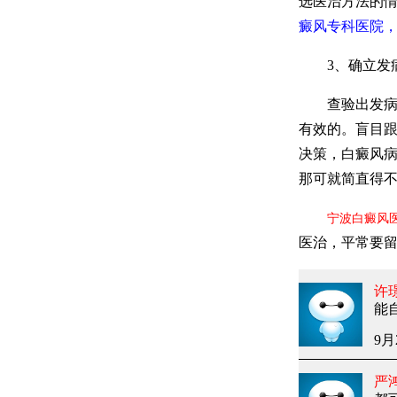
选医治方法的
癜风专科医院，
3、确立发
查验出发病原
有效的。盲目跟
决策，白癜风
那可就简直得
宁波白癜风
医治，平常要
许
能
9月
严