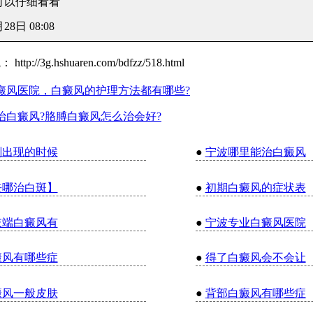
可以仔细看看
月28日 08:08
院：
http://3g.hshuaren.com/bdfzz/518.html
癜风医院，白癜风的护理方法都有哪些?
治白癜风?胳膊白癜风怎么治会好?
刚出现的时候
●
宁波哪里能治白癜风
去哪治白斑】
●
初期白癜风的症状表
肢端白癜风有
●
宁波专业白癜风医院
癜风有哪些症
●
得了白癜风会不会让
癜风一般皮肤
●
背部白癜风有哪些症