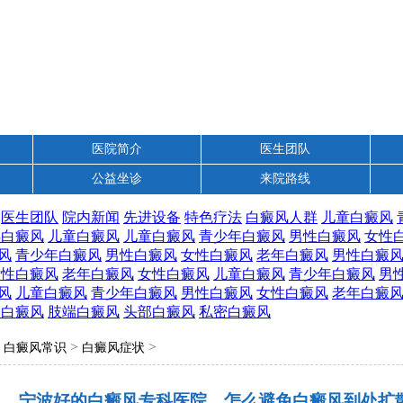
医院简介
医生团队
公益坐诊
来院路线
医生团队
院内新闻
先进设备
特色疗法
白癜风人群
儿童白癜风
年白癜风
儿童白癜风
儿童白癜风
青少年白癜风
男性白癜风
女性
风
青少年白癜风
男性白癜风
女性白癜风
老年白癜风
男性白癜
女性白癜风
老年白癜风
女性白癜风
儿童白癜风
青少年白癜风
男
风
儿童白癜风
青少年白癜风
男性白癜风
女性白癜风
老年白癜
部白癜风
肢端白癜风
头部白癜风
私密白癜风
>
>
>
白癜风常识
白癜风症状
宁波好的白癜风专科医院，怎么避免白癜风到处扩