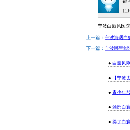
都
11
宁波白癜风医
上一篇：
宁波海曙白
下一篇：
宁波哪里能
●
白癜风
●
【宁波
●
青少年
●
颈部白
●
得了白