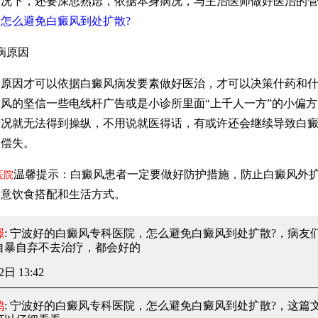
情况下，还要深思熟虑，依据本身病况，与主治医师做好医治的
怎么避免白癜风到处扩散?
病原因
因才可以依据白癜风病发要素做好医治，才可以决策什药和什
风的坚信一些电线杆广告或是小诊所里面“上千人一方”的小偏
病况就无法得到操纵，不用说就医得话，有或许还会继续导致白
不偿失。
温馨提示：白癜风患者一定要做好防护措施，防止白癜风外
医院
留意饮食搭配和生活方式。
璟
: 宁波好的白癜风专科医院，怎么避免白癜风到处扩散?
，病友
自暴自弃不去治疗，都会好的
2日 13:42
鸿
: 宁波好的白癜风专科医院，怎么避免白癜风到处扩散?
，这篇