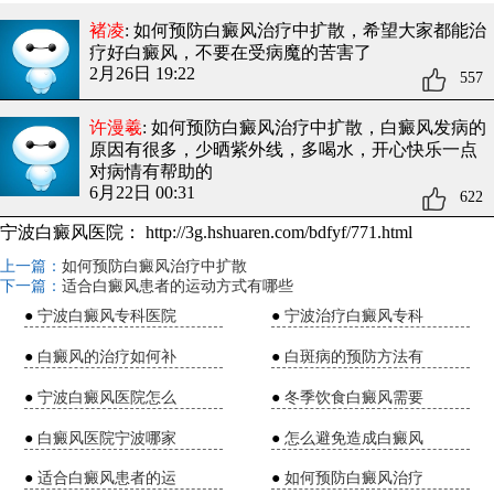
褚凌
: 如何预防白癜风治疗中扩散
，希望大家都能治
疗好白癜风，不要在受病魔的苦害了
2月26日 19:22
557
许漫羲
: 如何预防白癜风治疗中扩散
，白癜风发病的
原因有很多，少晒紫外线，多喝水，开心快乐一点
对病情有帮助的
6月22日 00:31
622
宁波白癜风医院：
http://3g.hshuaren.com/bdfyf/771.html
上一篇：
如何预防白癜风治疗中扩散
下一篇：
适合白癜风患者的运动方式有哪些
●
宁波白癜风专科医院
●
宁波治疗白癜风专科
●
白癜风的治疗如何补
●
白斑病的预防方法有
●
宁波白癜风医院怎么
●
冬季饮食白癜风需要
●
白癜风医院宁波哪家
●
怎么避免造成白癜风
●
适合白癜风患者的运
●
如何预防白癜风治疗