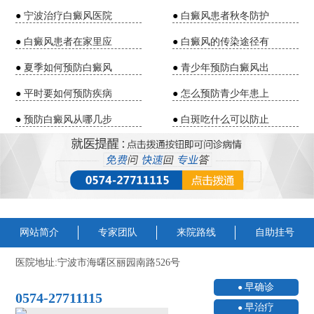
●
宁波治疗白癜风医院
●
白癜风患者秋冬防护
●
白癜风患者在家里应
●
白癜风的传染途径有
●
夏季如何预防白癜风
●
青少年预防白癜风出
●
平时要如何预防疾病
●
怎么预防青少年患上
●
预防白癜风从哪几步
●
白斑吃什么可以防止
网站简介
专家团队
来院路线
自助挂号
医院地址:宁波市海曙区丽园南路526号
早确诊
0574-27711115
早治疗