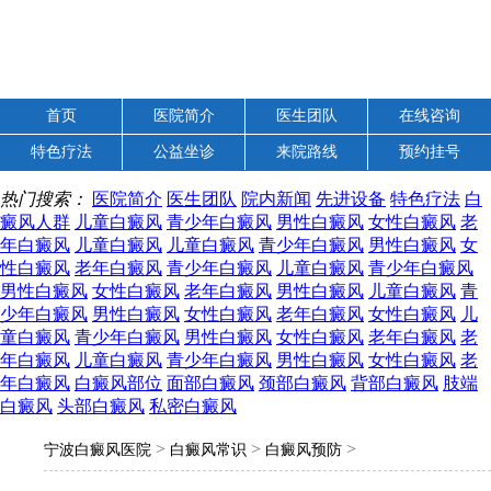
首页
医院简介
医生团队
在线咨询
特色疗法
公益坐诊
来院路线
预约挂号
热门搜索：
医院简介
医生团队
院内新闻
先进设备
特色疗法
白
癜风人群
儿童白癜风
青少年白癜风
男性白癜风
女性白癜风
老
年白癜风
儿童白癜风
儿童白癜风
青少年白癜风
男性白癜风
女
性白癜风
老年白癜风
青少年白癜风
儿童白癜风
青少年白癜风
男性白癜风
女性白癜风
老年白癜风
男性白癜风
儿童白癜风
青
少年白癜风
男性白癜风
女性白癜风
老年白癜风
女性白癜风
儿
童白癜风
青少年白癜风
男性白癜风
女性白癜风
老年白癜风
老
年白癜风
儿童白癜风
青少年白癜风
男性白癜风
女性白癜风
老
年白癜风
白癜风部位
面部白癜风
颈部白癜风
背部白癜风
肢端
白癜风
头部白癜风
私密白癜风
>
>
>
宁波白癜风医院
白癜风常识
白癜风预防