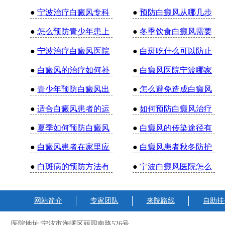
●
宁波治疗白癜风专科
●
预防白癜风从哪几步
●
怎么预防青少年患上
●
冬季饮食白癜风需要
●
宁波治疗白癜风医院
●
白斑吃什么可以防止
●
白癜风的治疗如何补
●
白癜风医院宁波哪家
●
青少年预防白癜风出
●
怎么避免造成白癜风
●
适合白癜风患者的运
●
如何预防白癜风治疗
●
夏季如何预防白癜风
●
白癜风的传染途径有
●
白癜风患者在家里应
●
白癜风患者秋冬防护
●
白斑病的预防方法有
●
宁波白癜风医院怎么
网站简介
专家团队
来院路线
自助挂
医院地址:宁波市海曙区丽园南路526号