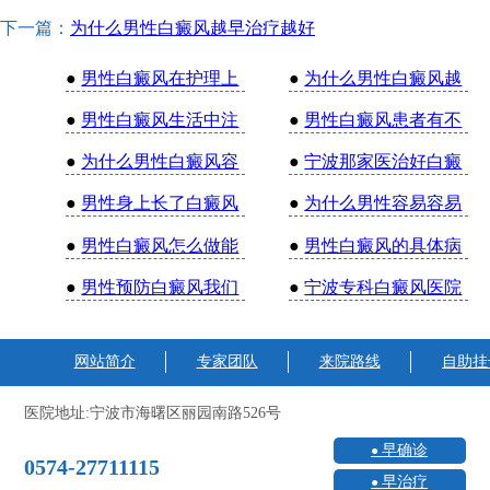
下一篇：
为什么男性白癜风越早治疗越好
●
男性白癜风在护理上
●
为什么男性白癜风越
●
男性白癜风生活中注
●
男性白癜风患者有不
●
为什么男性白癜风容
●
宁波那家医治好白癜
●
男性身上长了白癜风
●
为什么男性容易容易
●
男性白癜风怎么做能
●
男性白癜风的具体病
●
男性预防白癜风我们
●
宁波专科白癜风医院
网站简介
专家团队
来院路线
自助挂
医院地址:宁波市海曙区丽园南路526号
早确诊
0574-27711115
早治疗