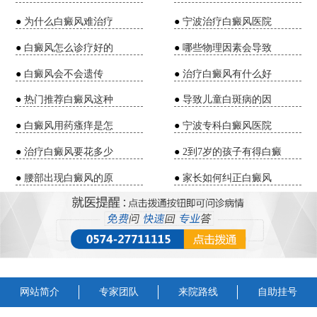
●
为什么白癜风难治疗
●
宁波治疗白癜风医院
●
白癜风怎么诊疗好的
●
哪些物理因素会导致
●
白癜风会不会遗传
●
治疗白癜风有什么好
●
热门推荐白癜风这种
●
导致儿童白斑病的因
●
白癜风用药瘙痒是怎
●
宁波专科白癜风医院
●
治疗白癜风要花多少
●
2到7岁的孩子有得白癜
●
腰部出现白癜风的原
●
家长如何纠正白癜风
网站简介
专家团队
来院路线
自助挂号