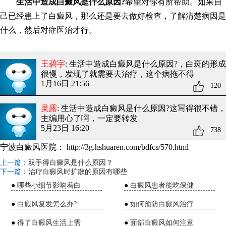
生活中造成白癜风是什么原因?
希望对你有所帮助。如果自
己已经患上了白癜风，那么还是要去做好检查，了解清楚病因是
什么，然后对症医治才行。
王碧宇
: 生活中造成白癜风是什么原因?
，白斑的形成
很慢，发现了就需要去治疗，这个病拖不得
1月16日 21:56
120
吴露
: 生活中造成白癜风是什么原因?
这写得很不错，
主编用心了啊，一定要转发
5月23日 16:20
738
宁波白癜风医院：
http://3g.hshuaren.com/bdfcs/570.html
上一篇：
双手得白癜风是什么原因？
下一篇：
治疗白癜风时扩散的原因有哪些
●
哪些小细节影响着白
●
白癜风患者能吃保健
●
白癜风复发怎么办?
●
如何预防白癜风治疗
●
得了白癜风生活上需
●
面部白癜风如何注意