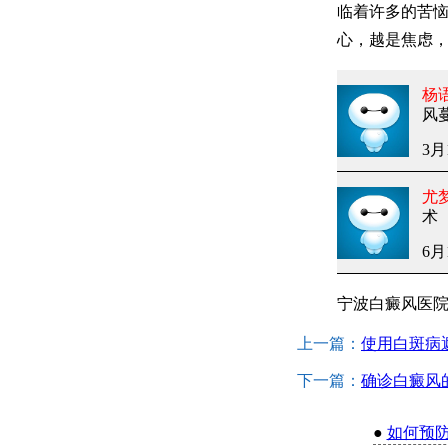
临着许多的苦
心，越是焦虑
杨
风
3月
尤
术
6月
宁波白癜风医
上一篇：
使用白斑病
下一篇：
确诊白癜风
●
如何预