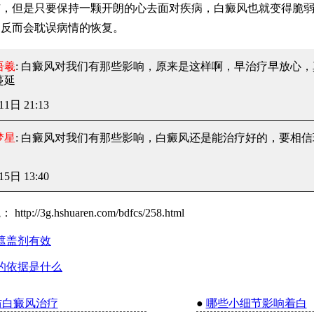
恼，但是只要保持一颗开朗的心去面对疾病，白癜风也就变得脆
，反而会耽误病情的恢复。
语羲
: 白癜风对我们有那些影响
，原来是这样啊，早治疗早放心，
蔓延
11日 21:13
梦星
: 白癜风对我们有那些影响
，白癜风还是能治疗好的，要相信
15日 13:40
院：
http://3g.hshuaren.com/bdfcs/258.html
遮盖剂有效
的依据是什么
防白癜风治疗
●
哪些小细节影响着白