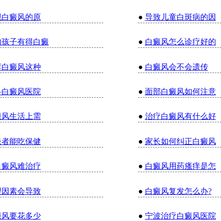
现白癜风的原
●
导致儿童白斑病的因
的孩子有得白癜
●
白癜风怎么诊疗好的
荐白癜风这种
●
白癜风会不会遗传
科白癜风医院
●
面部白癜风如何注意
癜风生活上需
●
治疗白癜风有什么好
患者能吃保健
●
家长如何纠正白癜风
白癜风难治疗
●
白癜风用药瘙痒是怎
理因素会导致
●
白癜风复发怎么办?
癜风要花多少
●
宁波治疗白癜风医院