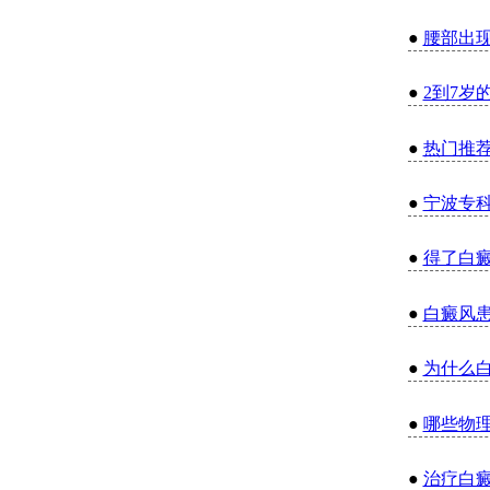
●
腰部出
●
2到7岁
●
热门推
●
宁波专
●
得了白
●
白癜风
●
为什么
●
哪些物
●
治疗白