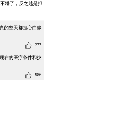
弱不堪了，反之越是担
真的整天都担心白癜
277
现在的医疗条件和技
986