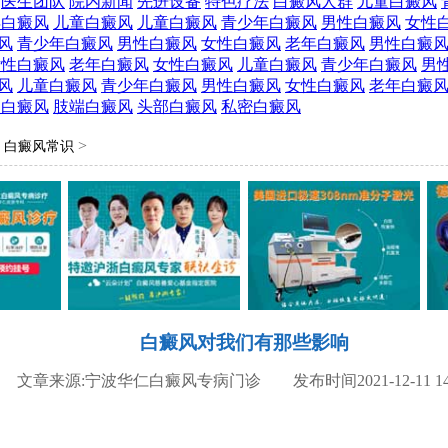
医生团队
院内新闻
先进设备
特色疗法
白癜风人群
儿童白癜风
年白癜风
儿童白癜风
儿童白癜风
青少年白癜风
男性白癜风
女性
风
青少年白癜风
男性白癜风
女性白癜风
老年白癜风
男性白癜
女性白癜风
老年白癜风
女性白癜风
儿童白癜风
青少年白癜风
男
风
儿童白癜风
青少年白癜风
男性白癜风
女性白癜风
老年白癜
部白癜风
肢端白癜风
头部白癜风
私密白癜风
>
>
白癜风常识
白癜风对我们有那些影响
文章来源:宁波华仁白癜风专病门诊 发布时间2021-12-11 14: