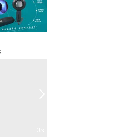
6
3
/3