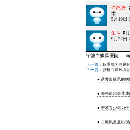
许鸿鹏
:
术
5月19日 0
朱芷
: 
9月22日 2
宁波白癜风医院：
htt
上一篇：
秋季成为白癜
下一篇：
影响白癜风医
●
诱发白癜风的病
●
哪些原因会造成
●
宁波青少年为什
●
白癜风反复出现