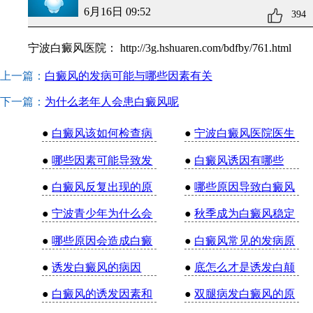
6月16日 09:52
394
宁波白癜风医院：
http://3g.hshuaren.com/bdfby/761.html
上一篇：
白癜风的发病可能与哪些因素有关
下一篇：
为什么老年人会患白癜风呢
●
白癜风该如何检查病
●
宁波白癜风医院医生
●
哪些因素可能导致发
●
白癜风诱因有哪些
●
白癜风反复出现的原
●
哪些原因导致白癜风
●
宁波青少年为什么会
●
秋季成为白癜风稳定
●
哪些原因会造成白癜
●
白癜风常见的发病原
●
诱发白癜风的病因
●
底怎么才是诱发白颠
●
白癜风的诱发因素和
●
双腿病发白癜风的原