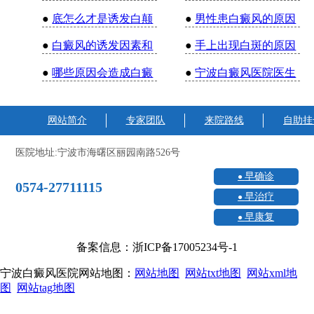
●
底怎么才是诱发白颠
●
男性患白癜风的原因
●
白癜风的诱发因素和
●
手上出现白斑的原因
●
哪些原因会造成白癜
●
宁波白癜风医院医生
网站简介
专家团队
来院路线
自助挂
医院地址:宁波市海曙区丽园南路526号
早确诊
0574-27711115
早治疗
早康复
备案信息：浙ICP备17005234号-1
宁波白癜风医院网站地图：
网站地图
网站txt地图
网站xml地
图
网站tag地图