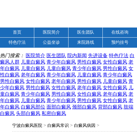
首页
医院简介
医生团队
在线咨询
特色疗法
公益坐诊
来院路线
预约挂号
热门搜索：
医院简介
医生团队
院内新闻
先进设备
特色疗法
白
癜风人群
儿童白癜风
青少年白癜风
男性白癜风
女性白癜风
老
年白癜风
儿童白癜风
儿童白癜风
青少年白癜风
男性白癜风
女
性白癜风
老年白癜风
青少年白癜风
儿童白癜风
青少年白癜风
男性白癜风
女性白癜风
老年白癜风
男性白癜风
儿童白癜风
青
少年白癜风
男性白癜风
女性白癜风
老年白癜风
女性白癜风
儿
童白癜风
青少年白癜风
男性白癜风
女性白癜风
老年白癜风
老
年白癜风
儿童白癜风
青少年白癜风
男性白癜风
女性白癜风
老
年白癜风
白癜风部位
面部白癜风
颈部白癜风
背部白癜风
肢端
白癜风
头部白癜风
私密白癜风
>
>
>
宁波白癜风医院
白癜风常识
白癜风病因