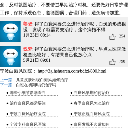
念，及时就医治疗，不要错过早期治疗时机。还要做好日常护理
工作，保持乐观心态，遵循医嘱，合理用药，避免病情加重。
姜碧
: 得了白癜风要怎么进行治疗呢
，白斑的形成很
慢，发现了就需要去治疗，这个病拖不得
1月23日 08:14
254
魏梦
: 得了白癜风要怎么进行治疗呢
，早点去医院做
检查比较好，有结果自己也放心点
5月21日 09:01
798
宁波白癜风医院：
http://3g.hshuaren.com/bdfzl/800.html
上一篇：
儿童皮肤出现白癜风如何治疗
下一篇：
白斑在初期时好治疗吗
●
哪些小细节影响着白
●
白癜风早期如何治疗
●
治疗白癜风都需要注
●
春季白癜风怎么治疗
●
宁波白癜风治疗医院
●
宁波正规白癜风医院
●
宁波专科白癜风医院
●
白斑发现不久后如何