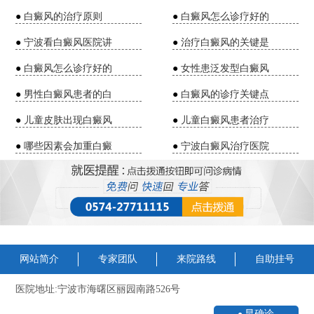
●
白癜风的治疗原则
●
白癜风怎么诊疗好的
●
宁波看白癜风医院讲
●
治疗白癜风的关键是
●
白癜风怎么诊疗好的
●
女性患泛发型白癜风
●
男性白癜风患者的白
●
白癜风的诊疗关键点
●
儿童皮肤出现白癜风
●
儿童白癜风患者治疗
●
哪些因素会加重白癜
●
宁波白癜风治疗医院
网站简介
专家团队
来院路线
自助挂号
医院地址:宁波市海曙区丽园南路526号
早确诊